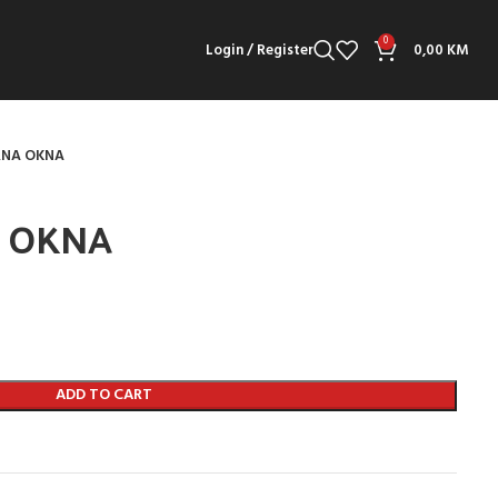
0
Login / Register
0,00
KM
NA OKNA
 OKNA
ADD TO CART