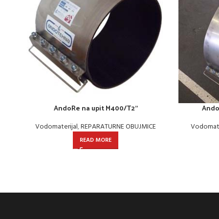
AndoRe na upit M400/T2”
Ando
Vodomaterijal
,
REPARATURNE OBUJMICE
Vodomate
READ MORE