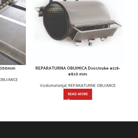
=1000mm
REPARATURNA OBUJMICA Dvostruke ø118-
RE
ø810 mm
OBUJMICE
Vodomaterijal
,
REPARATURNE OBUJMICE
READ MORE