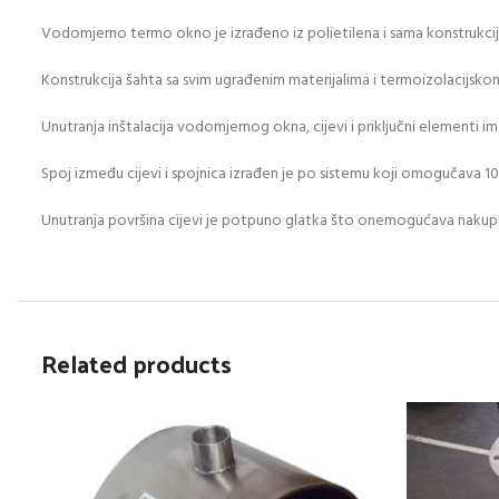
Vodomjerno termo okno je izrađeno iz polietilena i sama konstrukcija
Konstrukcija šahta sa svim ugrađenim materijalima i termoizolacijsko
Unutranja inštalacija vodomjernog okna, cijevi i priključni elementi ima
Spoj između cijevi i spojnica izrađen je po sistemu koji omogučava 1
Unutranja površina cijevi je potpuno glatka što onemogućava nakupljan
Related products