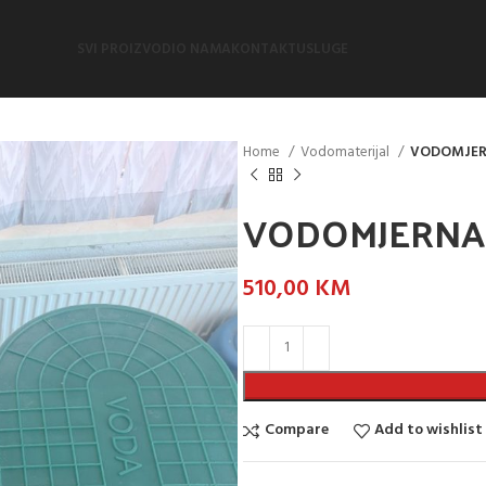
SVI PROIZVODI
O NAMA
KONTAKT
USLUGE
Home
Vodomaterijal
VODOMJER
VODOMJERNA
510,00
KM
Compare
Add to wishlist