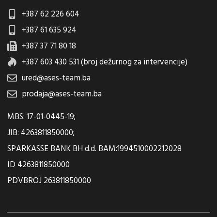
+387 62 226 604
+387 61 635 924
+387 37 71 80 18
+387 603 430 531 (broj dežurnog za intervencije)
ured@ases-team.ba
prodaja@ases-team.ba
MBS: 17-01-0445-19;
JIB: 4263811850000;
SPARKASSE BANK BH d.d. BAM:1994510002212028
ID 4263811850000
PDVBROJ 263811850000