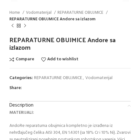
Home
Vodomaterijal
REPARATURNE OBUJMICE
REPARATURNE OBUJMICE Andore sa izlazom
REPARATURNE OBUJMICE Andore sa
izlazom
Compare
Add to wishlist
Categories:
REPARATURNE OBUJMICE
,
Vodomaterijal
Share:
Description
MATERIJALI:
AndoRe reparaturna obujmica kompletno je izrađena iz
nehrđajučeg čelika AISI 304, EN 1.4301 (sa 18% Cr i 10% Ni). Zvarovi
su neutralizirani posebnim postupkom robotskog varenja. Vijci