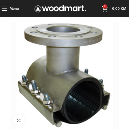
0
Menu
0,00
KM
Click to enlarge