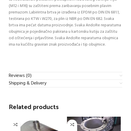
(M12 i M16) su zaštiteni prema zaribavanju posebnim plavim
premazom. Labirintna brtva je izrađena iz EPDM po DIN EN 681.1,
testirana po KTW i W270, za plin iz NBR po DIN EN 682. Svaka
brtva ima pećat datuma proizvodnje. Svaka AndoRe reparaturna
obujmica je pojedinačno pakirana u kartonsku kutiju za zaštitu
od oštećenja i prljavštine. Svaka AndoRe reparaturna obujmica
ima na kućištu graviran znak proizvođaća i tip obujmice.
Reviews (0)
Shipping & Delivery
Related products