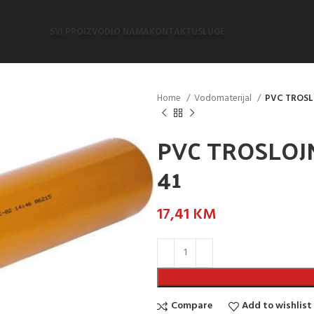
SVI PROIZVODI
O NAMA
KONTAKT
USLUGE
Home
Vodomaterijal
PVC TROSLO
PVC TROSLOJN
41
17,41
KM
Compare
Add to wishlist