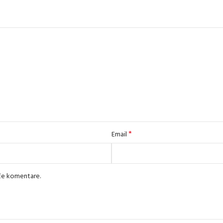
*
Email
uće komentare.