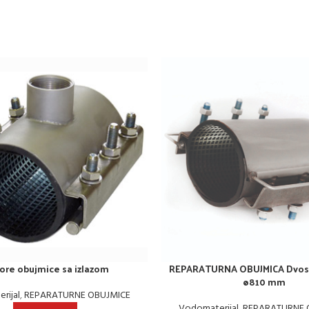
ore obujmice sa izlazom
REPARATURNA OBUJMICA Dvost
ø810 mm
rijal
,
REPARATURNE OBUJMICE
Vodomaterijal
,
REPARATURNE 