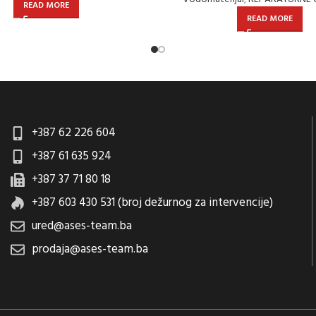
READ MORE
READ MORE
+387 62 226 604
+387 61 635 924
+387 37 71 80 18
+387 603 430 531 (broj dežurnog za intervencije)
ured@ases-team.ba
prodaja@ases-team.ba