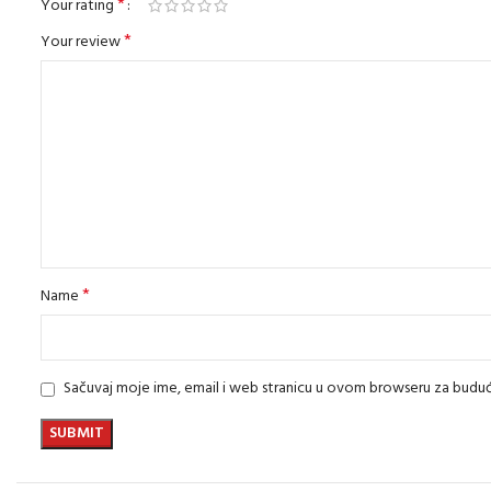
*
Your rating
*
Your review
*
Name
Sačuvaj moje ime, email i web stranicu u ovom browseru za bud