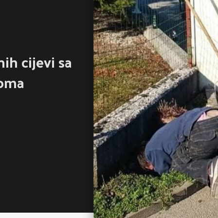
ih cijevi sa
Woma