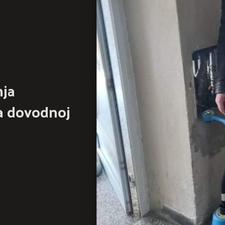
nja
a dovodnoj