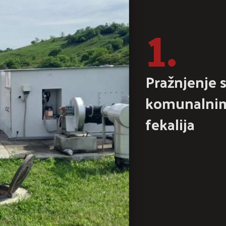
1.
Pražnjenje 
komunalnim
fekalija