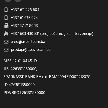
+387 62 226 604
+387 61 635 924
+387 37 71 80 18
+387 603 430 531 (broj dežurnog za intervencije)
ured@ases-team.ba
prodaja@ases-team.ba
MBS: 17-01-0445-19;
JIB: 4263811850000;
SPARKASSE BANK BH d.d. BAM:1994510002212028
ID 4263811850000
PDVBROJ 263811850000