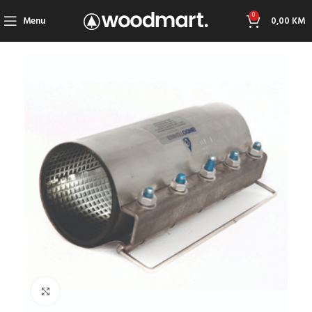
0
Menu
0,00
KM
Click to enlarge