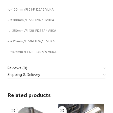
-L=100mm /FI 51-FI125/ 2 VIJKA
-L=200mm /FI 51-FI202/ 3VIJKA
-L=250mm /FI 128-FI283/ 4VIJKA
-L=315mm /FI 59-FI407/ 5 VIJKA
-L=575mm /FI 128-FI407/ 9 VIJKA
Reviews (0)
Shipping & Delivery
Related products