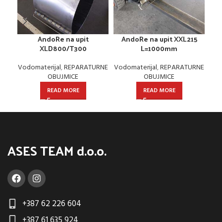
P
AndoRe na upit
AndoRe na upit XXL215
XLD800/T300
L=1000mm
Vodomaterijal
,
REPARATURNE
Vodomaterijal
,
REPARATURNE
OBUJMICE
OBUJMICE
READ MORE
READ MORE
ASES TEAM d.o.o.
+387 62 226 604
+387 61 635 924