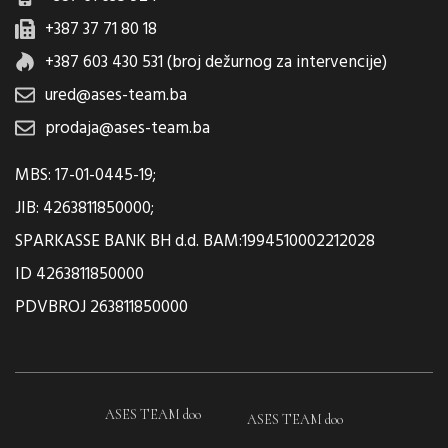
+387 37 71 80 18
+387 603 430 531 (broj dežurnog za intervencije)
ured@ases-team.ba
prodaja@ases-team.ba
MBS: 17-01-0445-19;
JIB: 4263811850000;
SPARKASSE BANK BH d.d. BAM:1994510002212028
ID 4263811850000
PDVBROJ 263811850000
ASES TEAM doo
ASES TEAM doo