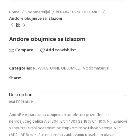
Home
Vodomaterijal
REPARATURNE OBUJMICE
Andore obujmice sa izlazom
Andore obujmice sa izlazom
Compare
Add to wishlist
Categories:
REPARATURNE OBUJMICE
,
Vodomaterijal
Share:
Description
MATERIJALI:
AndoRe reparaturna obujmica kompletno je izrađena iz
nehrđajučeg čelika AISI 304, EN 1.4301 (sa 18% Cr i 10% Ni). Zvarovi
su neutralizirani posebnim postupkom robotskog varenja. Vijci
(M12 i M16) su zaštiteni prema zaribavanju posebnim plavim