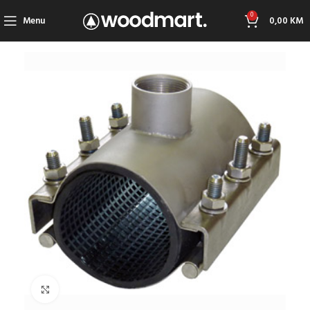
0
Menu
0,00
KM
Click to enlarge