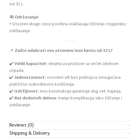
od 32 L.
🧼 Održavanje:
• Otvoren dizajn i inox površina olakšavaju čišćenje i higijensko
održavanje.
📌
Zašto odabrati ovu otvorenu inox kantu od 32 L?
✔️
Veliki kapacitet:
idealna za prostore sa većim obimom
otpada.
✔️
Jednostavnost:
otvoreni vrh bez poklopca omogućava
praktično svakodnevno korišćenje.
✔️
Izdržljivost:
inox konstrukcija garantuje dug vek trajanja.
✔️
Bez dodatnih delova:
manje komplikacija, lako čišćenje i
održavanje.
Reviews (0)
Shipping & Delivery