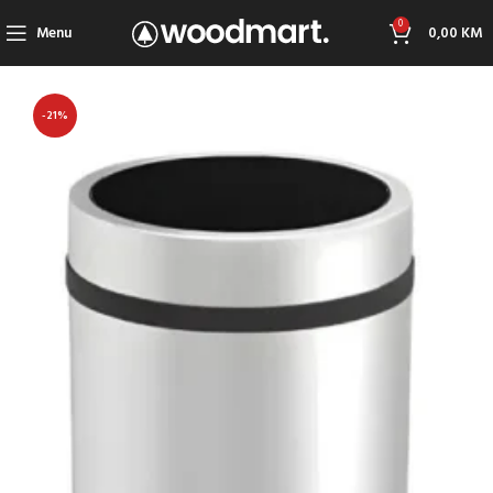
0
Menu
0,00
KM
-21%