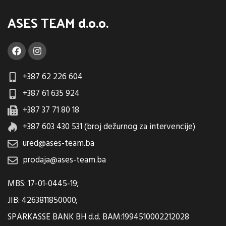
ASES TEAM d.o.o.
+387 62 226 604
+387 61 635 924
+387 37 71 80 18
+387 603 430 531 (broj dežurnog za intervencije)
ured@ases-team.ba
prodaja@ases-team.ba
MBS: 17-01-0445-19;
JIB: 4263811850000;
SPARKASSE BANK BH d.d. BAM:1994510002212028