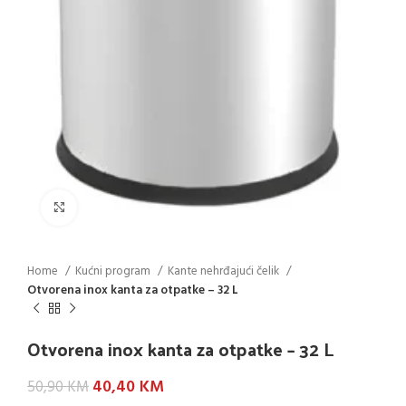
Click to enlarge
Home
Kućni program
Kante nehrđajući čelik
Otvorena inox kanta za otpatke – 32 L
Otvorena inox kanta za otpatke – 32 L
40,40
KM
50,90
KM