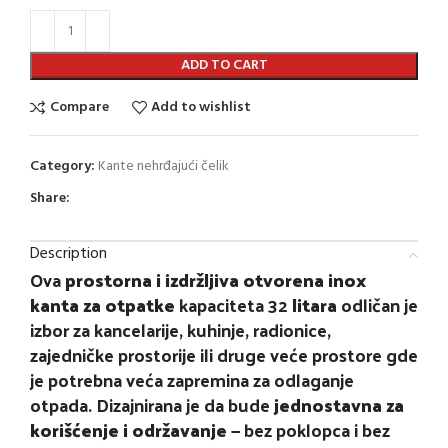
ADD TO CART
Compare
Add to wishlist
Category:
Kante nehrđajući čelik
Share:
Description
Ova
prostorna i izdržljiva otvorena inox
kanta za otpatke
kapaciteta 32
litara
odličan je
izbor za kancelarije, kuhinje, radionice,
zajedničke prostorije ili druge veće prostore gde
je potrebna veća zapremina za odlaganje
otpada. Dizajnirana je da bude
jednostavna za
korišćenje i održavanje
— bez poklopca i bez