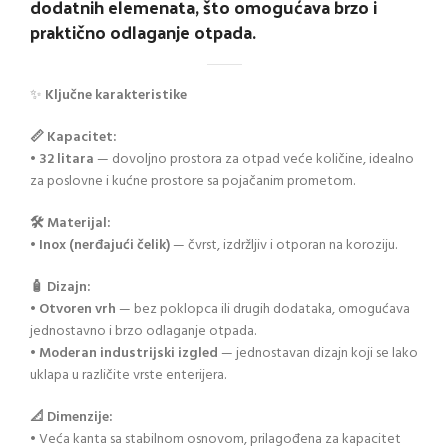
dodatnih elemenata, što omogućava brzo i
praktično odlaganje otpada.
✨
Ključne karakteristike
📏 Kapacitet:
•
32 litara
— dovoljno prostora za otpad veće količine, idealno
za poslovne i kućne prostore sa pojačanim prometom.
🛠️ Materijal:
•
Inox (nerđajući čelik)
— čvrst, izdržljiv i otporan na koroziju.
🧴 Dizajn:
•
Otvoren vrh
— bez poklopca ili drugih dodataka, omogućava
jednostavno i brzo odlaganje otpada.
•
Moderan industrijski izgled
— jednostavan dizajn koji se lako
uklapa u različite vrste enterijera.
📐 Dimenzije:
• Veća kanta sa stabilnom osnovom, prilagođena za kapacitet