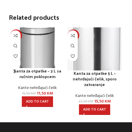
Related products
-28%
-31%
-2
Kanta za otpatke – 3 L sa
Kanta za otpatke 5 L –
ručnim poklopcem
z
nehrđajući čelik, sporo
zatvaranje
Kante nehrđajući čelik
11,50
KM
15,90
KM
Kante nehrđajući čelik
15,50
KM
ADD TO CART
22,50
KM
ADD TO CART