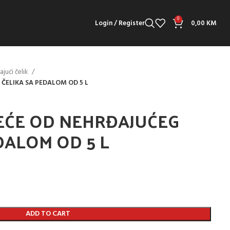
0
Login / Register
0,00
KM
jući čelik
ČELIKA SA PEDALOM OD 5 L
EĆE OD NEHRĐAJUĆEG
DALOM OD 5 L
ADD TO CART