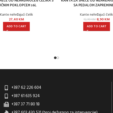
MEĆE OD NEHRĐAJUĆEG ČELIKA S
KANTA ZA SMEĆE OD NEHRĐAJU
UČNIM POKLOPCEM 16L
SA PEDALOM ZAPREMINE
Kante nehrđajući čelik
Kante nehrđajući čeli
27,40
KM
8,90
KM
12,90
KM
ADD TO CART
ADD TO CART
+387 62 226 604
+387 61 635 924
+387 37 71 80 18
+387 603 430 531 (broj dežurnog za intervencije)