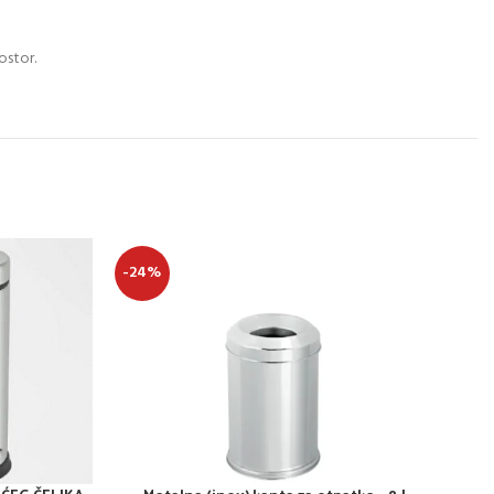
ostor.
-24%
-2