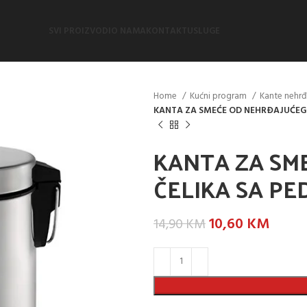
SVI PROIZVODI
O NAMA
KONTAKT
USLUGE
Home
Kućni program
Kante nehrđa
KANTA ZA SMEĆE OD NEHRĐAJUĆEG 
KANTA ZA SM
ČELIKA SA PE
10,60
KM
14,90
KM