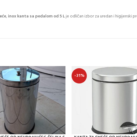
meće
,
inox kanta sa pedalom od 5 L
je odličan izbor za uredan i higijenski pr
-31%