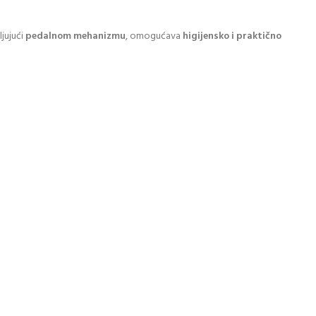
ljujući
pedalnom mehanizmu
, omogućava
higijensko i praktično