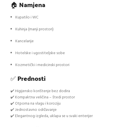
🏠
Namjena
Kupatilo i WC
Kuhinja (manji prostori)
Kancelarije
Hotelske i ugostiteljske sobe
Kozmetički i medicinski prostori
✅
Prednosti
✔️ Higijensko korištenje bez dodira
✔️ Kompaktna veličina – štedi prostor
✔️ Otporna na vlagu i koroziju
✔️ Jednostavno održavanje
✔️ Elegantnog izgleda, uklapa se u svaki enterijer