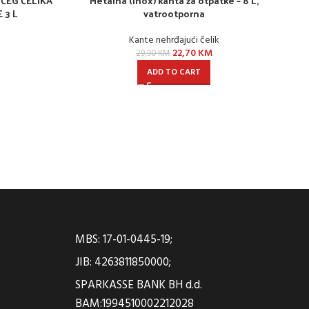
ĆEG ČELIKA
Metalna (inox) kanta za otpatke – 8 L,
 3 L
vatrootporna
k
Kante nehrđajući čelik
22,70
KM
29,90
KM
ADD TO CART
MBS: 17-01-0445-19;
JIB: 4263811850000;
SPARKASSE BANK BH d.d.
BAM:1994510002212028