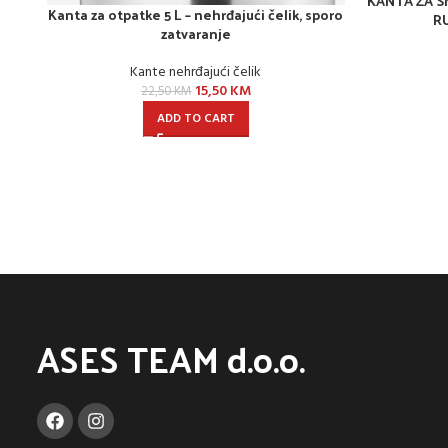
KANTA ZA S
Kanta za otpatke 5 L – nehrđajući čelik, sporo
R
zatvaranje
Kante nehrđajući čelik
15,50
KM
22,50
KM
ADD TO CART
ASES TEAM d.o.o.