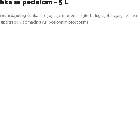
ika sa pedalom – 5 L
 nehrđajućeg čelika
, što joj daje moderan izgled i dug vijek trajanja. Zahva
u upotrebu u domaćinstvu i poslovnim prostorima.