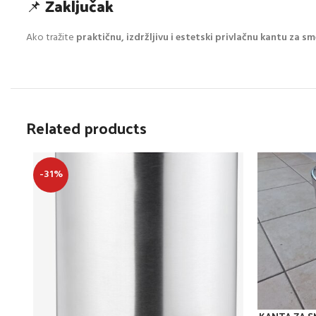
📌
Zaključak
Ako tražite
praktičnu, izdržljivu i estetski privlačnu kantu za s
Related products
-31%