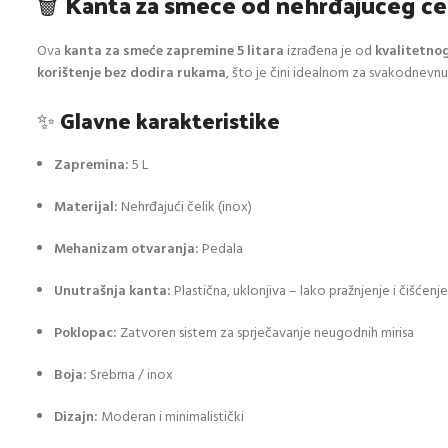
🗑️
Kanta za smeće od nehrđajućeg čel
Ova
kanta za smeće zapremine 5 litara
izrađena je od
kvalitetnog
korištenje bez dodira rukama
, što je čini idealnom za svakodnevn
✨
Glavne karakteristike
Zapremina:
5 L
Materijal:
Nehrđajući čelik (inox)
Mehanizam otvaranja:
Pedala
Unutrašnja kanta:
Plastična, uklonjiva – lako pražnjenje i čišćenje
Poklopac:
Zatvoren sistem za sprječavanje neugodnih mirisa
Boja:
Srebrna / inox
Dizajn:
Moderan i minimalistički