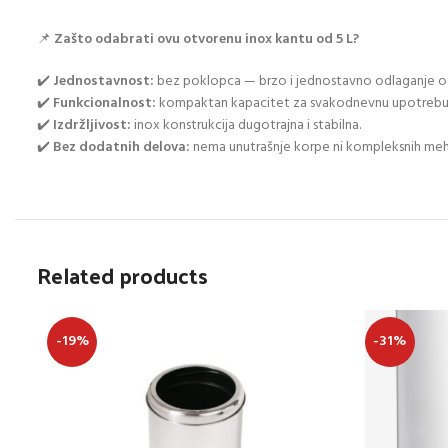
📌
Zašto odabrati ovu otvorenu inox kantu od 5 L?
✔️
Jednostavnost:
bez poklopca — brzo i jednostavno odlaganje o
✔️
Funkcionalnost:
kompaktan kapacitet za svakodnevnu upotrebu 
✔️
Izdržljivost:
inox konstrukcija dugotrajna i stabilna.
✔️
Bez dodatnih delova:
nema unutrašnje korpe ni kompleksnih meh
Related products
-19%
-31%