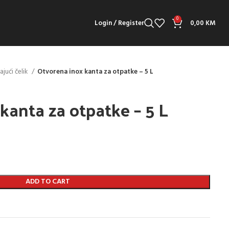
0
Login / Register
0,00
KM
jući čelik
Otvorena inox kanta za otpatke – 5 L
kanta za otpatke – 5 L
ADD TO CART