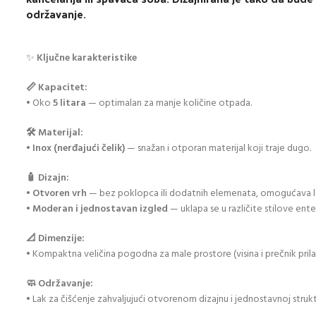
održavanje.
✨
Ključne karakteristike
📏 Kapacitet:
• Oko
5 litara
— optimalan za manje količine otpada.
🛠️ Materijal:
•
Inox (nerđajući čelik)
— snažan i otporan materijal koji traje dugo.
🧴 Dizajn:
•
Otvoren vrh
— bez poklopca ili dodatnih elemenata, omogućava l
•
Moderan i jednostavan izgled
— uklapa se u različite stilove enter
📐 Dimenzije:
• Kompaktna veličina pogodna za male prostore (visina i prečnik pril
🧼 Održavanje:
• Lak za čišćenje zahvaljujući otvorenom dizajnu i jednostavnoj strukt