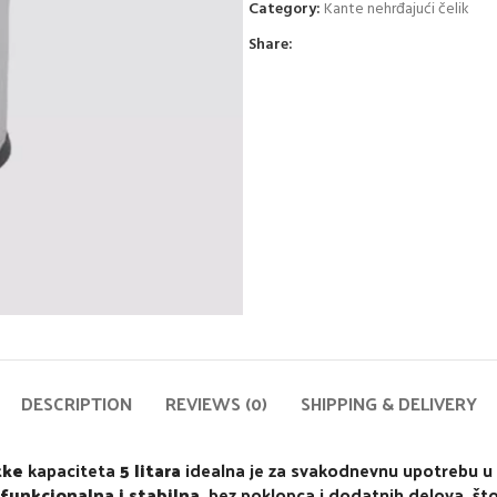
Category:
Kante nehrđajući čelik
Share:
DESCRIPTION
REVIEWS (0)
SHIPPING & DELIVERY
tke
kapaciteta
5 litara
idealna je za svakodnevnu upotrebu u 
funkcionalna i stabilna
, bez poklopca i dodatnih delova, što