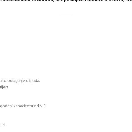
ako odlaganje otpada.
ijera.
agođeni kapacitetu od 5 L).
uri.