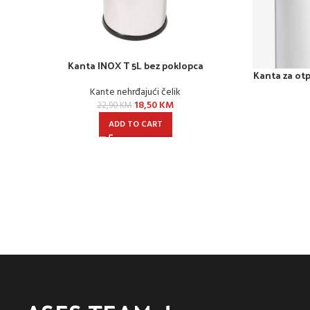
Kanta INOX T 5L bez poklopca
Kanta za otp
Kante nehrđajući čelik
18,50
KM
22,90
KM
ADD TO CART