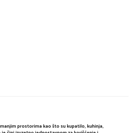
manjim prostorima kao što su kupatilo, kuhinja,
 je čini izuzetno jednostavnom za korišćenje i