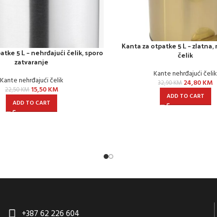
Kanta za otpatke 5 L – zlatna,
atke 5 L – nehrđajući čelik, sporo
čelik
zatvaranje
Kante nehrđajući čeli
Kante nehrđajući čelik
24,80
KM
32,90
KM
15,50
KM
22,50
KM
ADD TO CART
ADD TO CART
+387 62 226 604