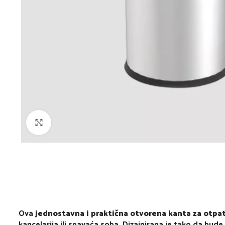
Click to enlarge
Ova
jednostavna i praktična otvorena kanta za otpa
kancelarija ili spavaća soba. Dizajnirana je tako da bude