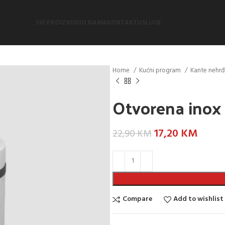
SVI PROIZVODI
O NAMA
KONTAKT
USLUGE
Home
Kućni program
Kante nehrđa
Otvorena inox 
17,20
KM
22,90
KM
Compare
Add to wishlist