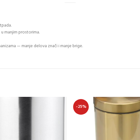
tpada.
u manjim prostorima.
anizama — manje delova znači i manje brige.
-25%