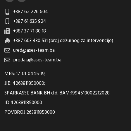
+387 62 226 604
+387 61 635 924
+387 37 71 80 18
+387 603 430 531 (broj dežurnog za intervencije)
ured@ases-team.ba
prodaja@ases-team.ba
MBS: 17-01-0445-19;
JIB: 4263811850000;
SPARKASSE BANK BH d.d. BAM:1994510002212028
ID 4263811850000
PDVBROJ 263811850000