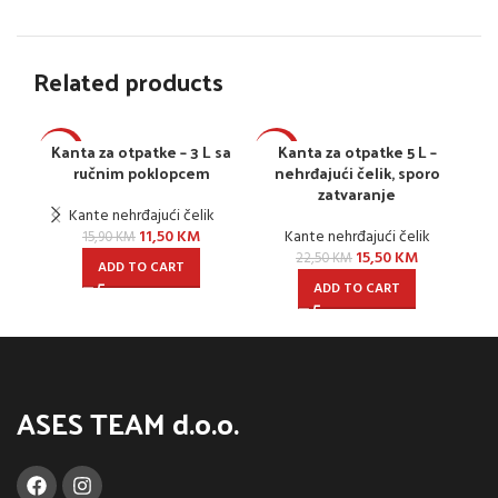
Related products
Kanta za otpatke – 3 L sa
Kanta za otpatke 5 L –
-28%
-31%
-2
ručnim poklopcem
nehrđajući čelik, sporo
n
zatvaranje
Kante nehrđajući čelik
11,50
KM
Kante nehrđajući čelik
15,90
KM
15,50
KM
22,50
KM
ADD TO CART
ADD TO CART
ASES TEAM d.o.o.