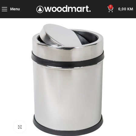
0
Menu
0,00
KM
Click to enlarge