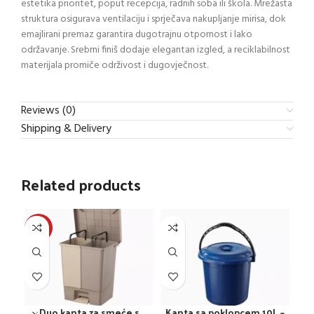
estetika prioritet, poput recepcija, radnih soba ili škola. Mrežasta
struktura osigurava ventilaciju i sprječava nakupljanje mirisa, dok
emajlirani premaz garantira dugotrajnu otpornost i lako
održavanje. Srebrni finiš dodaje elegantan izgled, a reciklabilnost
materijala promiče održivost i dugovječnost.
Reviews (0)
Shipping & Delivery
Related products
-15%
-2
Duo kanta za smeće s
Kanta sa poklopcem 10L –
Kan