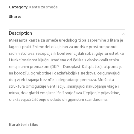
Category:
Kante za smeće
Share:
Description
Mrežasta kanta za smeće uredskog tipa
zapremine 3 litara je
lagani i praktični model dizajniran za uredske prostore poput
radnih stolova, recepcija ili konferencijskih soba, gdje su estetika
i funkcionalnost ključni. Izrađena od čelika s visokokvalitetnim
emajliranim premazom (DKP – Duroplast-Kaltplatte), otporna je
na koroziju, ogrebotine i dezinfekcijska sredstva, osiguravajući
dug vijek trajanja bez rđe ili degradacije premaza. Mrežasta
struktura omogućuje ventilaciju, smanjujući nakupljanje vlage i
mirisa, dok glatki emajlirani finiš sprječava lijepljenje prljavštine,
olakšavajući čišćenje u skladu s higijenskim standardima.
Karakteristike: