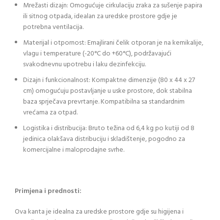
Mrežasti dizajn: Omogućuje cirkulaciju zraka za sušenje papira
ili sitnog otpada, idealan za uredske prostore gdje je
potrebna ventilacija.
Materijal i otpornost: Emajlirani čelik otporan je na kemikalije,
vlagu i temperature (-20°C do +60°C), podržavajući
svakodnevnu upotrebu i laku dezinfekciju.
Dizajn i funkcionalnost: Kompaktne dimenzije (80 x 44 x 27
cm) omogućuju postavljanje u uske prostore, dok stabilna
baza sprječava prevrtanje. Kompatibilna sa standardnim
vrećama za otpad.
Logistika i distribucija: Bruto težina od 6,4 kg po kutiji od 8
jedinica olakšava distribuciju i skladištenje, pogodno za
komercijalne i maloprodajne svrhe.
Primjena i prednosti:
Ova kanta je idealna za uredske prostore gdje su higijena i