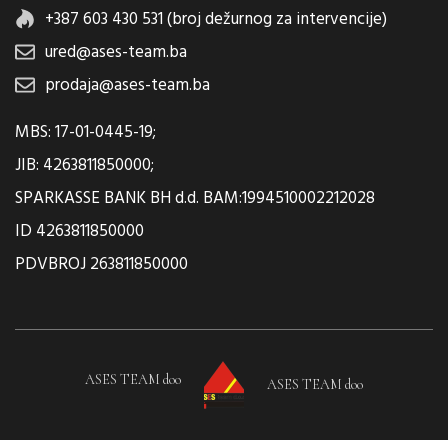
+387 603 430 531 (broj dežurnog za intervencije)
ured@ases-team.ba
prodaja@ases-team.ba
MBS: 17-01-0445-19;
JIB: 4263811850000;
SPARKASSE BANK BH d.d. BAM:1994510002212028
ID 4263811850000
PDVBROJ 263811850000
ASES TEAM doo
ASES TEAM doo