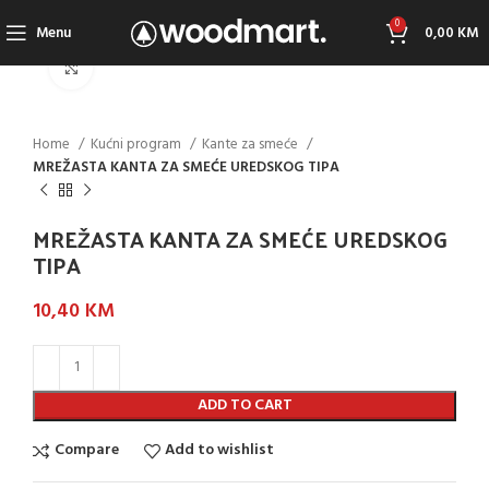
0
Menu
0,00
KM
Click to enlarge
Home
Kućni program
Kante za smeće
MREŽASTA KANTA ZA SMEĆE UREDSKOG TIPA
MREŽASTA KANTA ZA SMEĆE UREDSKOG
TIPA
10,40
KM
ADD TO CART
Compare
Add to wishlist