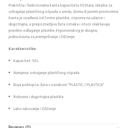
Praktična i funkcionalna kanta kapaciteta 50 litara, idealna za
odvajanje plastičnog otpada u uredu, domu ili javnim prostorima.
Kanta je izrađena od čvrste plastike, otporna na udarce i
dugotrajna, a prepoznatljiva žuta oznaka i otvor olakšavaju
pravilno odlaganje plastike. Ergonomskog je dizajna,
jednostavna za premještanje i čišćenje.
Karakteristike:
Kapacitet: 50 L
Namjena: odvajanje plastičnog otpada
Boja poklopca: žuta s oznakom “PLASTIC / PLASTICA”
Robusna i dugotrajna plastika
Lako rukovanje i čišćenje
Reviews (0)