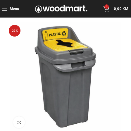
0
Menu
0,00
KM
-29%
Click to enlarge