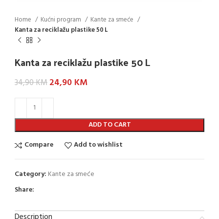
Home
Kućni program
Kante za smeće
Kanta za reciklažu plastike 50 L
Kanta za reciklažu plastike 50 L
24,90
KM
34,90
KM
ADD TO CART
Compare
Add to wishlist
Category:
Kante za smeće
Share:
Description