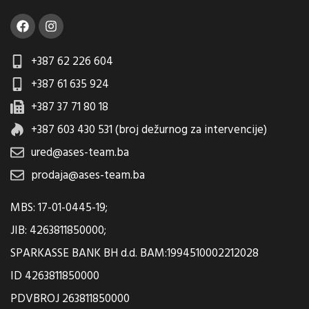
+387 62 226 604
+387 61 635 924
+387 37 71 80 18
+387 603 430 531 (broj dežurnog za intervencije)
ured@ases-team.ba
prodaja@ases-team.ba
MBS: 17-01-0445-19;
JIB: 4263811850000;
SPARKASSE BANK BH d.d. BAM:1994510002212028
ID 4263811850000
PDVBROJ 263811850000