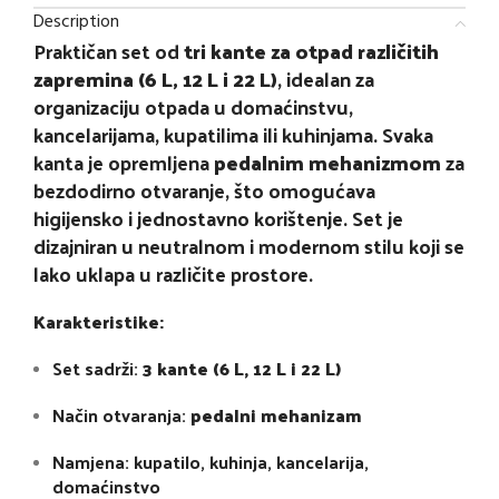
Description
Praktičan set od
tri kante za otpad različitih
zapremina (6 L, 12 L i 22 L)
, idealan za
organizaciju otpada u domaćinstvu,
kancelarijama, kupatilima ili kuhinjama. Svaka
kanta je opremljena
pedalnim mehanizmom
za
bezdodirno otvaranje, što omogućava
higijensko i jednostavno korištenje. Set je
dizajniran u neutralnom i modernom stilu koji se
lako uklapa u različite prostore.
Karakteristike:
Set sadrži:
3 kante (6 L, 12 L i 22 L)
Način otvaranja:
pedalni mehanizam
Namjena: kupatilo, kuhinja, kancelarija,
domaćinstvo