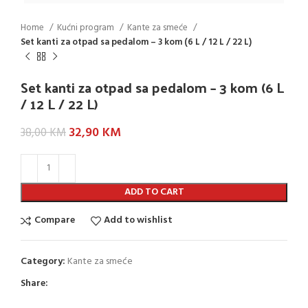
Home
Kućni program
Kante za smeće
Set kanti za otpad sa pedalom – 3 kom (6 L / 12 L / 22 L)
Set kanti za otpad sa pedalom – 3 kom (6 L
/ 12 L / 22 L)
32,90
KM
38,00
KM
ADD TO CART
Compare
Add to wishlist
Category:
Kante za smeće
Share: