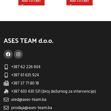
ADD TO CART
ADD TO CART
ASES TEAM d.o.o.
+387 62 226 604
+387 61 635 924
+387 37 71 80 18
+387 603 430 531 (broj dežurnog za intervencije)
ured@ases-team.ba
prodaja@ases-team.ba