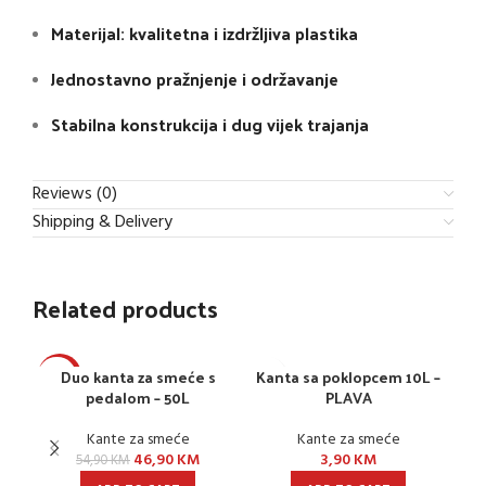
Materijal: kvalitetna i izdržljiva plastika
Jednostavno pražnjenje i održavanje
Stabilna konstrukcija i dug vijek trajanja
Reviews (0)
Shipping & Delivery
Related products
Duo kanta za smeće s
Kanta sa poklopcem 10L –
K
-15%
-1
pedalom – 50L
PLAVA
Kante za smeće
Kante za smeće
46,90
KM
3,90
KM
54,90
KM