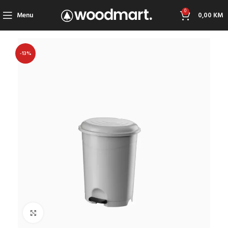
0
Menu
0,00
KM
-13%
Click to enlarge