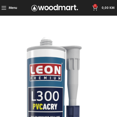
0
Menu
0,00
KM