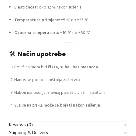
Elastičnost:
oko 12 % nakon sušenja
Temperatura primjene:
+5 °C do +35 °C
Otporna temperatura:
−10 °C do +80 °C
🛠️
Način upotrebe
Površina mora biti
čista, suha i bez masnoća
Nanosi se pomoću pištolja za brtvila
Nakon nanošenja izravnaj površinu vlažnim alatom
Suši se na zraku; može se
bojati nakon sušenja
Reviews (0)
Shipping & Delivery