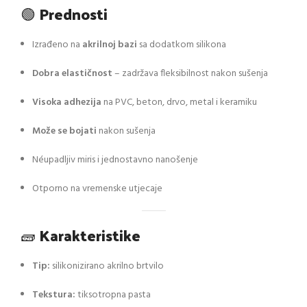
🟢
Prednosti
Izrađeno na
akrilnoj bazi
sa dodatkom silikona
Dobra elastičnost
– zadržava fleksibilnost nakon sušenja
Visoka adhezija
na PVC, beton, drvo, metal i keramiku
Može se bojati
nakon sušenja
Néupadljiv miris i jednostavno nanošenje
Otporno na vremenske utjecaje
🧱
Karakteristike
Tip:
silikonizirano akrilno brtvilo
Tekstura:
tiksotropna pasta