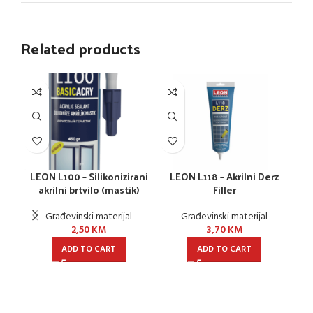
Related products
LEON L100 – Silikonizirani
LEON L118 – Akrilni Derz
L
akrilni brtvilo (mastik)
Filler
Građevinski materijal
Građevinski materijal
2,50
KM
3,70
KM
ADD TO CART
ADD TO CART