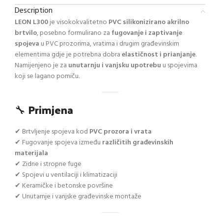
Description
LEON L300
je visokokvalitetno
PVC silikonizirano akrilno
brtvilo
, posebno formulirano za
fugovanje i zaptivanje
spojeva
u PVC prozorima, vratima i drugim građevinskim
elementima gdje je potrebna dobra
elastičnost i prianjanje
.
Namijenjeno je za
unutarnju i vanjsku upotrebu
u spojevima
koji se lagano pomiču.
🔧
Primjena
✔ Brtvljenje spojeva kod
PVC prozora i vrata
✔ Fugovanje spojeva između
različitih građevinskih
materijala
✔ Zidne i stropne fuge
✔ Spojevi u ventilaciji i klimatizaciji
✔ Keramičke i betonske površine
✔ Unutarnje i vanjske građevinske montaže