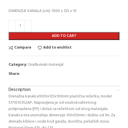
DIMENZIJE KANALA (cm): 1000 x 125 x 10
ADD TO CART
Compare
Add to wishlist
Category:
Građevinski materijal
Share:
Description
Drenažna kanalica1000x125x100mm plastična rešetka, model
5171010352AP.. Napravljena je od visokokvalitetnog
polipropilena (PP) i dolazi sa rešetkom od istog materijala.
Kanalica ima unutrašnje dimenzije 100x50mm i dužinu od 1m. Za
drenažu kišnice i vode kod garaža, dvorišta, pešačkih staza.
Nosivost klase A15, do 1,5t.