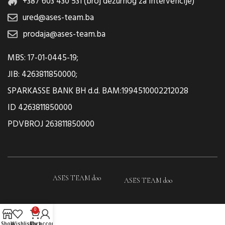
+387 603 430 531 (broj dežurnog za intervencije)
ured@ases-team.ba
prodaja@ases-team.ba
MBS: 17-01-0445-19;
JIB: 4263811850000;
SPARKASSE BANK BH d.d. BAM:1994510002212028
ID 4263811850000
PDVBROJ 263811850000
ASES TEAM doo
ASES TEAM doo
0
Shop
Wishlist
Cart
My account