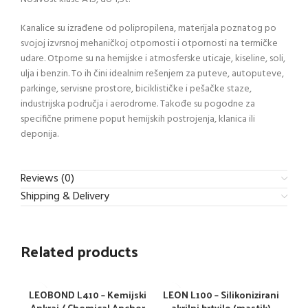
Kanalice su izrađene od polipropilena, materijala poznatog po
svojoj izvrsnoj mehaničkoj otpornosti i otpornosti na termičke
udare. Otporne su na hemijske i atmosferske uticaje, kiseline, soli,
ulja i benzin. To ih čini idealnim rešenjem za puteve, autoputeve,
parkinge, servisne prostore, biciklističke i pešačke staze,
industrijska područja i aerodrome. Takođe su pogodne za
specifične primene poput hemijskih postrojenja, klanica ili
deponija.
Reviews (0)
Shipping & Delivery
Related products
LEOBOND L410 – Kemijski
LEON L100 – Silikonizirani
L
Ankraj / Chemical Anchor
akrilni brtvilo (mastik)