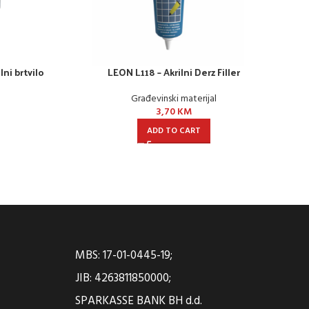
lni brtvilo
LEON L118 – Akrilni Derz Filler
Građevinski materijal
3,70
KM
ADD TO CART
MBS: 17-01-0445-19;
JIB: 4263811850000;
SPARKASSE BANK BH d.d.