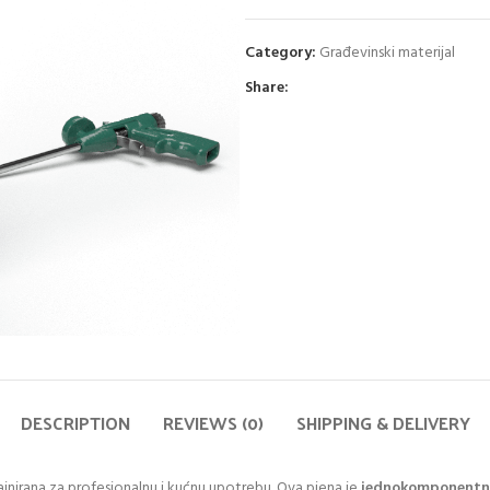
Category:
Građevinski materijal
Share:
DESCRIPTION
REVIEWS (0)
SHIPPING & DELIVERY
jnirana za profesionalnu i kućnu upotrebu. Ova pjena je
jednokomponent