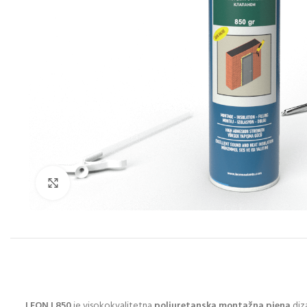
Click to enlarge
LEON L850
je visokokvalitetna
poliuretanska montažna pjena
diza