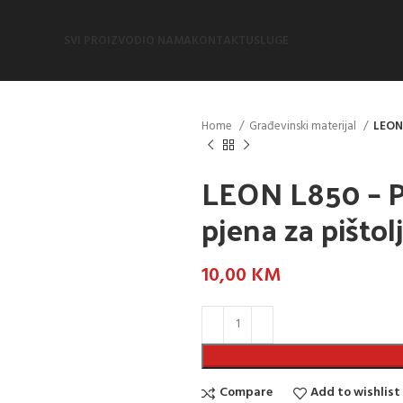
SVI PROIZVODI
O NAMA
KONTAKT
USLUGE
Home
Građevinski materijal
LEON 
LEON L850 – P
pjena za pištol
10,00
KM
Compare
Add to wishlist