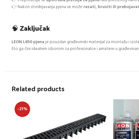
👉 Preporučuje se
upotreba pištolja za pjenu
radi preciznog nanoše
👉 Nakon stvrdnjavanja pjena se može
rezati, brusiti ili prebojava
🧠
Zaključak
LEON L850 pjena
je pouzdan građevinski materijal za montažu i izol
što ga čini idealnim izborom za profesionalce i amatere u građevinar
Related products
-21%