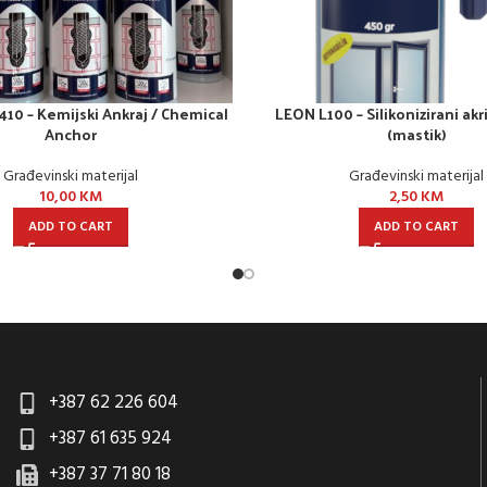
0 – Kemijski Ankraj / Chemical
LEON L100 – Silikonizirani akri
Anchor
(mastik)
Građevinski materijal
Građevinski materijal
10,00
KM
2,50
KM
ADD TO CART
ADD TO CART
+387 62 226 604
+387 61 635 924
+387 37 71 80 18