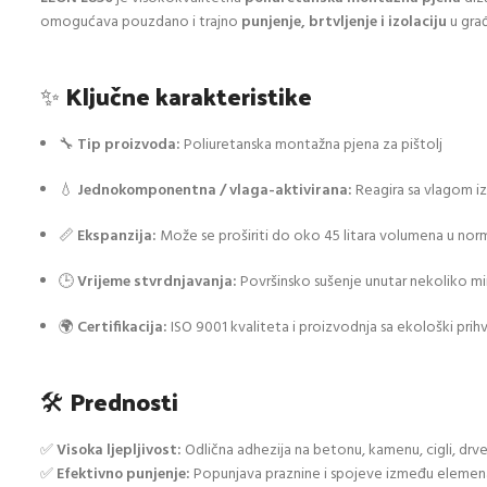
omogućava pouzdano i trajno
punjenje, brtvljenje i izolaciju
u gra
✨
Ključne karakteristike
🔧
Tip proizvoda:
Poliuretanska montažna pjena za pištolj
💧
Jednokomponentna / vlaga-aktivirana:
Reagira sa vlagom iz 
📏
Ekspanzija:
Može se proširiti do oko 45 litara volumena u nor
🕒
Vrijeme stvrdnjavanja:
Površinsko sušenje unutar nekoliko m
🌍
Certifikacija:
ISO 9001 kvaliteta i proizvodnja sa ekološki prih
🛠️
Prednosti
✅
Visoka ljepljivost:
Odlična adhezija na betonu, kamenu, cigli, dr
✅
Efektivno punjenje:
Popunjava praznine i spojeve između elemenata