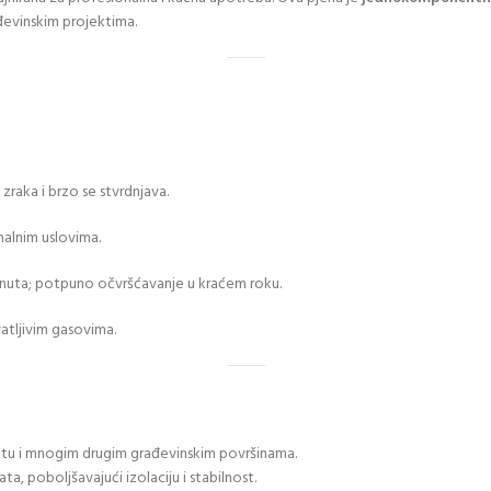
đevinskim projektima.
zraka i brzo se stvrdnjava.
malnim uslovima.
inuta; potpuno očvršćavanje u kraćem roku.
vatljivim gasovima.
vetu i mnogim drugim građevinskim površinama.
, poboljšavajući izolaciju i stabilnost.