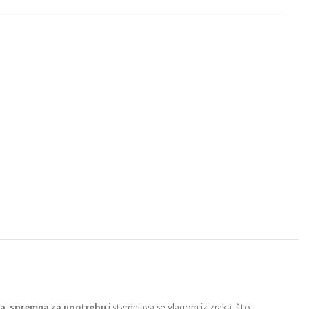
na
,
spremna za upotrebu
i stvrdnjava se vlagom iz zraka, što