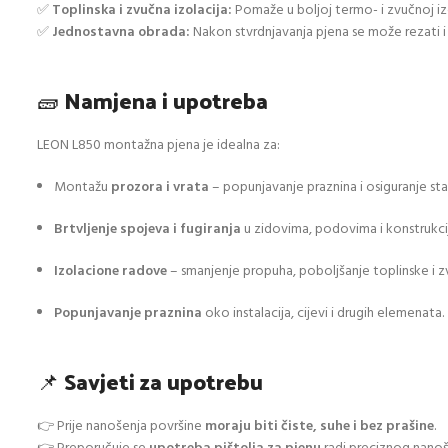
✅
Toplinska i zvučna izolacija:
Pomaže u boljoj termo- i zvučnoj izo
✅
Jednostavna obrada:
Nakon stvrdnjavanja pjena se može rezati i
🧱
Namjena i upotreba
LEON L850 montažna pjena je idealna za:
Montažu
prozora i vrata
– popunjavanje praznina i osiguranje stab
Brtvljenje spojeva i fugiranja
u zidovima, podovima i konstrukci
Izolacione radove
– smanjenje propuha, poboljšanje toplinske i zv
Popunjavanje praznina
oko instalacija, cijevi i drugih elemenata.
📌
Savjeti za upotrebu
👉 Prije nanošenja površine
moraju biti čiste, suhe i bez prašine
.