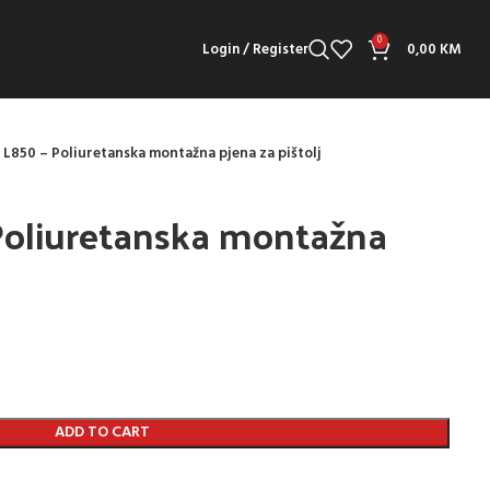
0
Login / Register
0,00
KM
L850 – Poliuretanska montažna pjena za pištolj
oliuretanska montažna
j
ADD TO CART