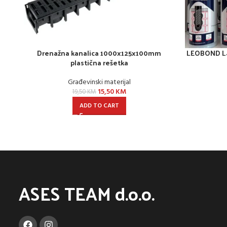
Drenažna kanalica 1000x125x100mm
LEOBOND L41
plastična rešetka
Građevinski materijal
15,50
KM
19,50
KM
ADD TO CART
ASES TEAM d.o.o.