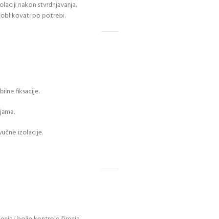
laciji nakon stvrdnjavanja.
 oblikovati po potrebi.
ilne fiksacije.
jama.
učne izolacije.