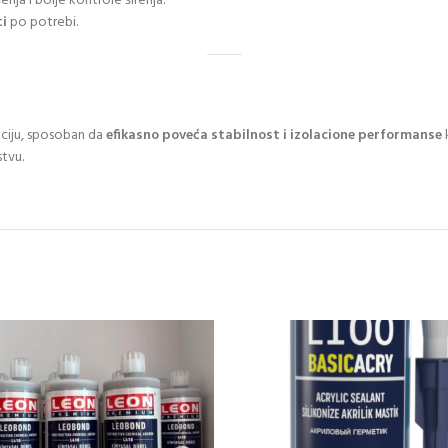
nja i bolje kontrole širenja.
ti
po potrebi.
aciju, sposoban da
efikasno poveća stabilnost i izolacione performanse
stvu.