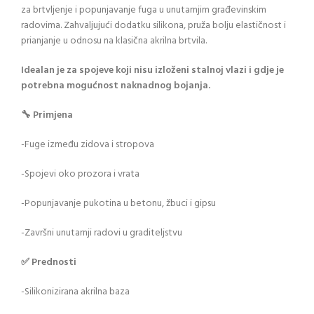
za brtvljenje i popunjavanje fuga u unutarnjim građevinskim
radovima. Zahvaljujući dodatku silikona, pruža bolju elastičnost i
prianjanje u odnosu na klasična akrilna brtvila.
Idealan je za spojeve koji nisu izloženi stalnoj vlazi i gdje je
potrebna mogućnost naknadnog bojanja.
🔧 Primjena
-Fuge između zidova i stropova
-Spojevi oko prozora i vrata
-Popunjavanje pukotina u betonu, žbuci i gipsu
-Završni unutarnji radovi u graditeljstvu
✅ Prednosti
-Silikonizirana akrilna baza