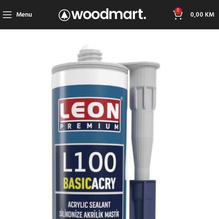
0
Menu
0,00
KM