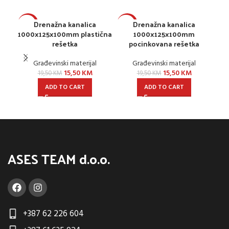
Drenažna kanalica
Drenažna kanalica
L
-21%
-21%
1000x125x100mm plastična
1000x125x100mm
rešetka
pocinkovana rešetka
Građevinski materijal
Građevinski materijal
15,50
KM
15,50
KM
19,50
KM
19,50
KM
ADD TO CART
ADD TO CART
ASES TEAM d.o.o.
+387 62 226 604