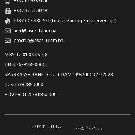
+387 61 635 924
+387 37 71 80 18
+387 603 430 531 (broj dežurnog za intervencije)
ured@ases-team.ba
prodaja@ases-team.ba
MBS: 17-01-0445-19;
JIB: 4263811850000;
SPARKASSE BANK BH d.d. BAM:1994510002212028
ID 4263811850000
PDVBROJ 263811850000
ASES TEAM doo
ASES TEAM doo