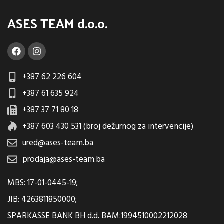
ASES TEAM d.o.o.
+387 62 226 604
+387 61 635 924
+387 37 71 80 18
+387 603 430 531 (broj dežurnog za intervencije)
ured@ases-team.ba
prodaja@ases-team.ba
MBS: 17-01-0445-19;
JIB: 4263811850000;
SPARKASSE BANK BH d.d. BAM:1994510002212028