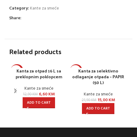
Category:
Kante za smeće
Share:
Related products
Kanta za otpad 16 L sa
Kanta za selektivno
-49%
-32%
-3
preklopnim poklopcem
odlaganje otpada – PAPIR
P
(50 L)
Kante za smeće
6,60
KM
Kante za smeće
12,90
KM
15,00
KM
21,90
KM
ADD TO CART
ADD TO CART