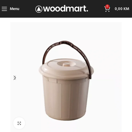
0
Menu
0,00
KM
Click to enlarge