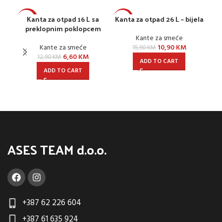
Kanta za otpad 16 L sa
Kanta za otpad 26 L – bijela
-49%
-31%
-3
preklopnim poklopcem
P
Kante za smeće
Kante za smeće
10,90
KM
15,90
KM
6,60
KM
12,90
KM
ADD TO CART
ADD TO CART
ASES TEAM d.o.o.
+387 62 226 604
+387 61 635 924