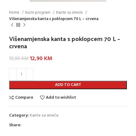
Home
Kućni program
Kante za smeće
Višenamjenska kanta s poklopcem 70 L – crvena
Višenamjenska kanta s poklopcem 70 L –
crvena
12,90
KM
19,90
KM
ADD TO CART
Compare
Add to wishlist
Category:
Kante za smeće
Share: