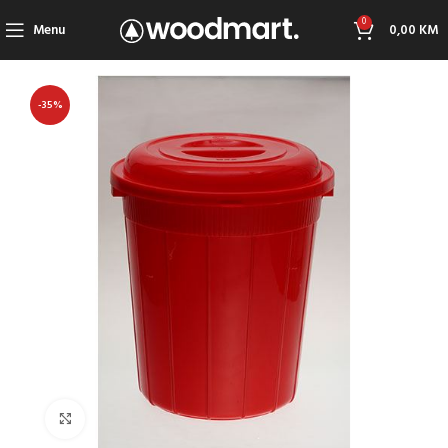
0
Menu
0,00
KM
-35%
Click to enlarge