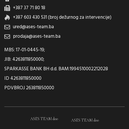
+387 37 71 80 18
+387 603 430 531 (broj dežurnog za intervencije)
ured@ases-team.ba
prodaja@ases-team.ba
MBS: 17-01-0445-19;
JIB: 4263811850000;
SPARKASSE BANK BH d.d. BAM:1994510002212028
ID 4263811850000
PDVBROJ 263811850000
ASES TEAM doo
ASES TEAM doo