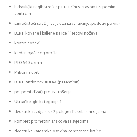
hidraulički nagib stroja s plutajućim sustavom i zapornim
ventilom
samočisteći stražnji valjak za izravnavanje, podesiv po visini
BERTI kovane i kaljene palice ili setovi noževa
kontra noževi
kardan ojačanog profila
PTO 540 o/min
Pribor na upit
BERTI Antishock sustav (patentiran)
potporni klizači protiv trošenja
Utikačke igle kategorije 1
dvostruki razdjelnik s 2 poluge i fleksibilnim sajlama
komplet prometnih znakova sa svjetlima
dvostruka kardanska osovina konstantne brzine