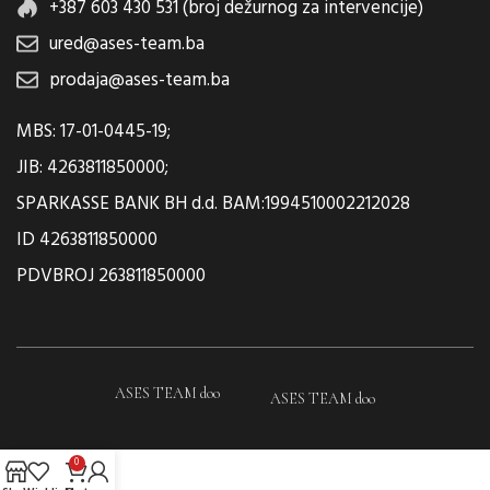
+387 603 430 531 (broj dežurnog za intervencije)
ured@ases-team.ba
prodaja@ases-team.ba
MBS: 17-01-0445-19;
JIB: 4263811850000;
SPARKASSE BANK BH d.d. BAM:1994510002212028
ID 4263811850000
PDVBROJ 263811850000
ASES TEAM doo
ASES TEAM doo
0