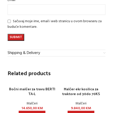
Email
Sačuvaj moje ime, email i web stranicu u ovom browseru za
buduće komentare.
Shipping & Delivery
Related products
Bočni malčer za travu BERTI
Malčer ekr kosilica za
TA-L
traktore od 30do 70KS
Malčeri
Malčeri
14.650,00
KM
9.840,00
KM