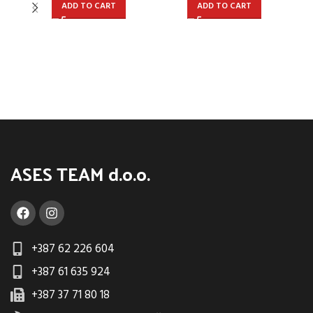
ADD TO CART
ADD TO CART
M
zel
ASES TEAM d.o.o.
+387 62 226 604
+387 61 635 924
+387 37 71 80 18