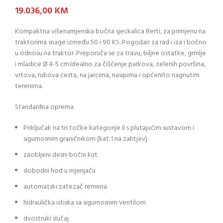
19.036,00
KM
Kompaktna višenamjenska bočna sjeckalica Berti, za primjenu na
traktorima snage između 50 i 90 KS. Pogodan za rad i iza i bočno
u odnosu na traktor. Preporuča se za travu, biljne ostatke, grmlje
i mladice Ø 4-5 cm.Idealno za čišćenje parkova, zelenih površina,
vrtova, rubova cesta, na jarcima, nasipima i općenito nagnutim
terenima.
Standardna oprema
Priključak na tri točke kategorije II s plutajućim sustavom i
sigurnosnim graničnikom (kat. I na zahtjev)
zaobljeni desni bočni kut
slobodni hod u mjenjaču
automatski zatezač remena
hidraulička istiska sa sigurnosnim ventilom
dvostruki slučaj