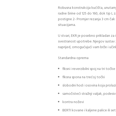
Robusna konstrukcija kućišta, unutarnje
radne širine od 125 do 160, dok tip L
postigne 2- Promjer rezanja 3 cm čak i
situacijama.
U stvari, EKR je posebno prikladan za 
svestranost upotrebe. Njegov sustav za
naprijed, omogućujući vam brže i učink
Standardna oprema
fiksni i reverzibilni spoj na tri točke 
fiksna spona na trećoj točki
slobodni hod i osovina koja prolaz
samočisteći stražnji valjak, podesiv 
kontra noževi
BERTI kovane i kaljene palice ili s