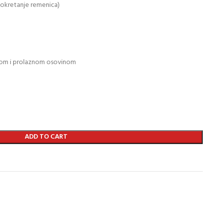
(okretanje remenica)
dom i prolaznom osovinom
ADD TO CART