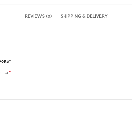
REVIEWS (0)
SHIPPING & DELIVERY
 70KS”
*
na sa