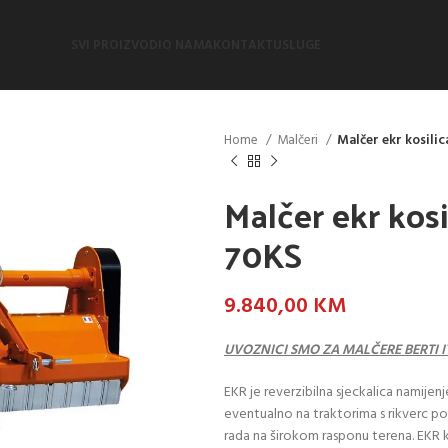
SVI PROIZVODI
O NAMA
KONTAKT
USLUGE
Home
Malčeri
Malčer ekr kosili
Malčer ekr kosi
70KS
9.840,00
KM
UVOZNICI SMO ZA MALČERE BERTI 
EKR je reverzibilna sjeckalica namijen
eventualno na traktorima s rikverc p
rada na širokom rasponu terena. EKR ko