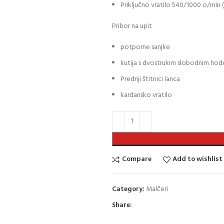
Priključno vratilo 540/1000 o/min 
Pribor na upit
potporne sanjke
kutija s dvostrukim slobodnim ho
Prednji štitnici lanca
kardansko vratilo
Compare
Add to wishlist
Category:
Malčeri
Share: