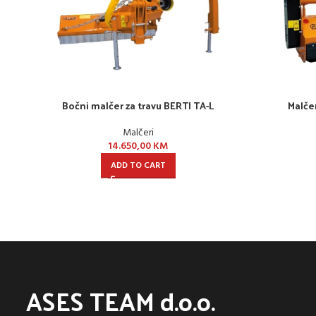
Bočni malčer za travu BERTI TA-L
Malče
Malčeri
14.650,00
KM
ADD TO CART
ASES TEAM d.o.o.