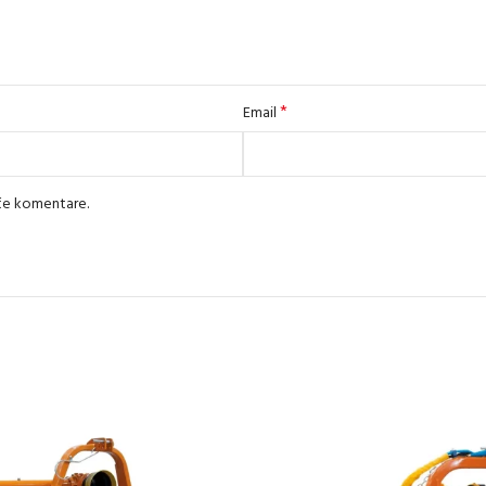
*
Email
uće komentare.