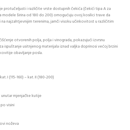
 protučeljusti i različite vrste dostupnih čekića (čekići tipa A za
 za modele širina od 180 do 200) omogućuju ovoj kosilici trave da
 na najzahtjevnijim terenima, jamči visoku učinkovitost u različitim
čišćenje otvorenih polja, polja i vinograda, pokazujući izvrsnu
 ispuštanje usitnjenog materijala iznad valjka doprinosi većoj brzini
ovitije obavljanje posla.
kat. I (115-160) – kat. II (180-200)
i unutar mjenjačke kutije
po visini
etovi noževa