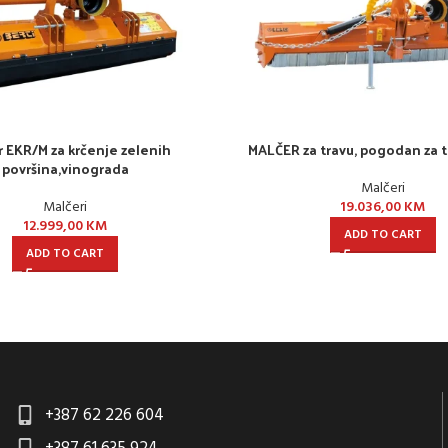
r EKR/M za krčenje zelenih
MALČER za travu, pogodan za 
površina,vinograda
Malčeri
Malčeri
19.036,00
KM
12.999,00
KM
ADD TO CART
ADD TO CART
+387 62 226 604