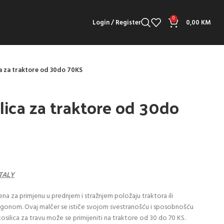
0
Login / Register
0,00
KM
ca za traktore od 30do 70KS
lica za traktore od 30do
ITALY
jena za primjenu u prednjem i stražnjem položaju traktora ili
ogonom. Ovaj malčer se ističe svojom svestranošću i sposobnošću
silica za travu može se primijeniti na traktore od 30 do 70 KS.