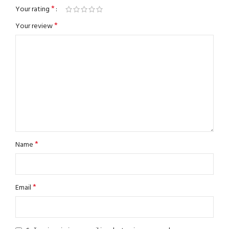
*
Your rating
*
Your review
*
Name
*
Email