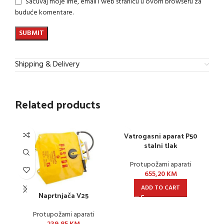
Sačuvaj moje ime, email i web stranicu u ovom browseru za
buduće komentare.
Shipping & Delivery
Related products
Vatrogasni aparat P50
stalni tlak
Protupožarni aparati
655,20
KM
ADD TO CART
Naprtnjača V25
Vat
Protupožarni aparati