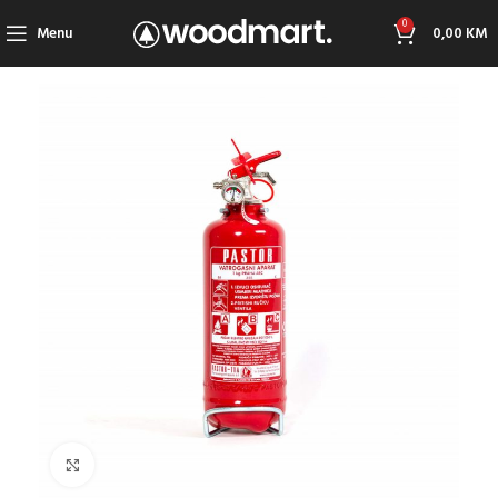
0
Menu
0,00
KM
Click to enlarge