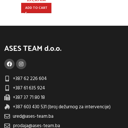
239,85
KM
ADD TO CART
ASES TEAM d.o.o.
+387 62 226 604
+387 61 635 924
+387 37 71 80 18
+387 603 430 531 (broj dežurnog za intervencije)
ured@ases-team.ba
prodaja@ases-team.ba