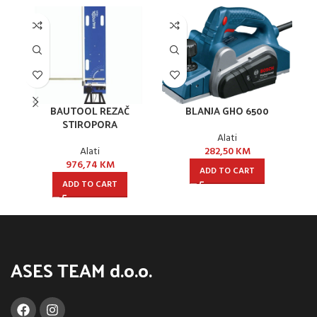
BAUTOOL REZAČ
BLANJA GHO 6500
STIROPORA
Alati
Alati
282,50
KM
976,74
KM
ADD TO CART
ADD TO CART
ASES TEAM d.o.o.