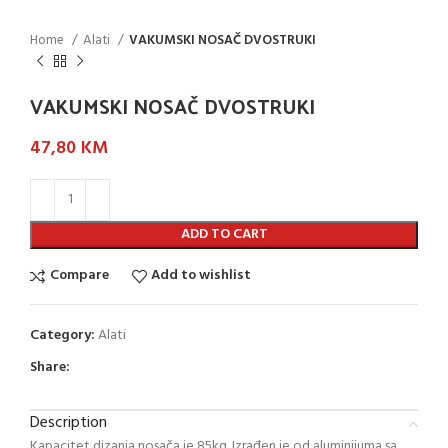
Home
Alati
VAKUMSKI NOSAČ DVOSTRUKI
VAKUMSKI NOSAČ DVOSTRUKI
47,80
KM
ADD TO CART
Compare
Add to wishlist
Category:
Alati
Share:
Description
Kapacitet dizanja nosača je 85kg. Izrađen je od aluminijuma sa