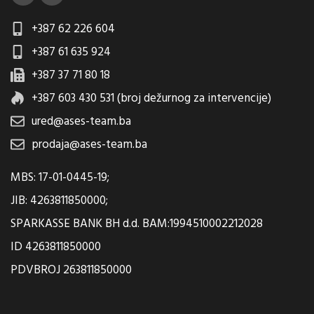
+387 62 226 604
+387 61 635 924
+387 37 71 80 18
+387 603 430 531 (broj dežurnog za intervencije)
ured@ases-team.ba
prodaja@ases-team.ba
MBS: 17-01-0445-19;
JIB: 4263811850000;
SPARKASSE BANK BH d.d. BAM:1994510002212028
ID 4263811850000
PDVBROJ 263811850000