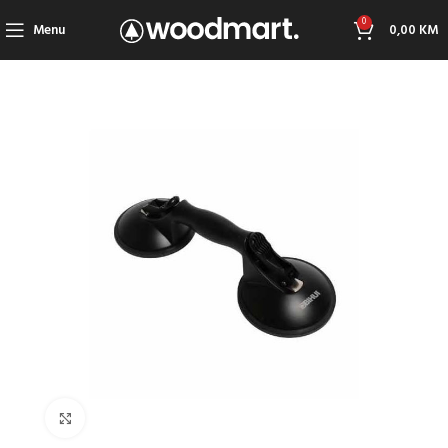
0
Menu
0,00
KM
Click to enlarge