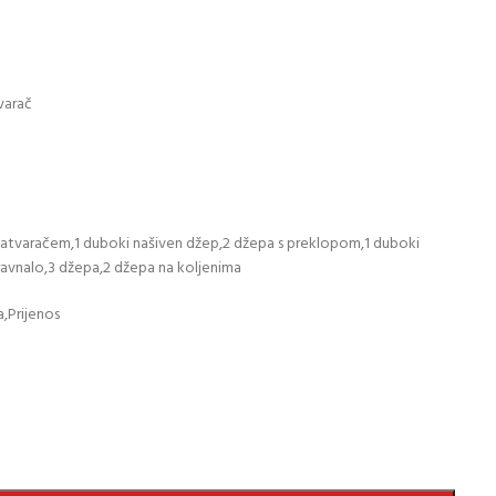
varač
 zatvaračem,1 duboki našiven džep,2 džepa s preklopom,1 duboki
ravnalo,3 džepa,2 džepa na koljenima
a,Prijenos