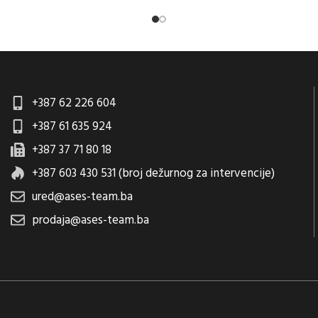
+387 62 226 604
+387 61 635 924
+387 37 71 80 18
+387 603 430 531 (broj dežurnog za intervencije)
ured@ases-team.ba
prodaja@ases-team.ba