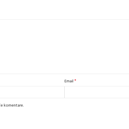
*
Email
uće komentare.