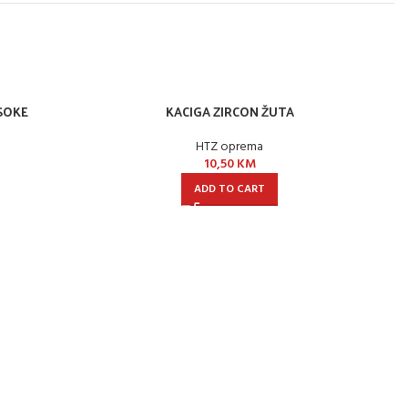
ISOKE
KACIGA ZIRCON ŽUTA
-2
HTZ oprema
10,50
KM
ADD TO CART