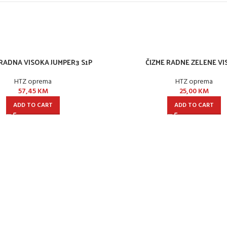
 RADNA VISOKA JUMPER3 S1P
ČIZME RADNE ZELENE V
HTZ oprema
HTZ oprema
57,45
KM
25,00
KM
ADD TO CART
ADD TO CART