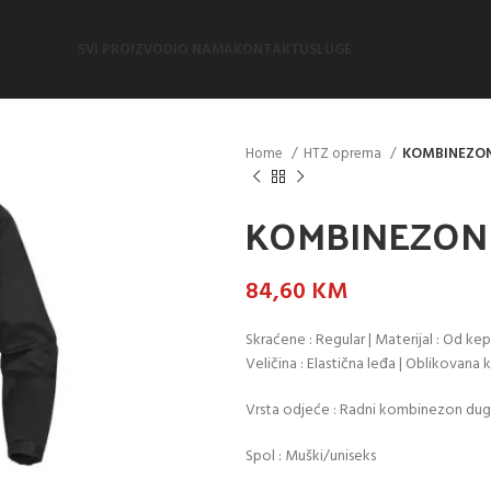
SVI PROIZVODI
O NAMA
KONTAKT
USLUGE
Home
HTZ oprema
KOMBINEZON
KOMBINEZON 
84,60
KM
Skraćene : Regular | Materijal : Od ke
Veličina : Elastična leđa | Oblikovana k
Vrsta odjeće : Radni kombinezon dug
Spol : Muški/uniseks