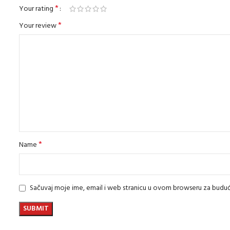
*
Your rating
*
Your review
*
Name
Sačuvaj moje ime, email i web stranicu u ovom browseru za bud