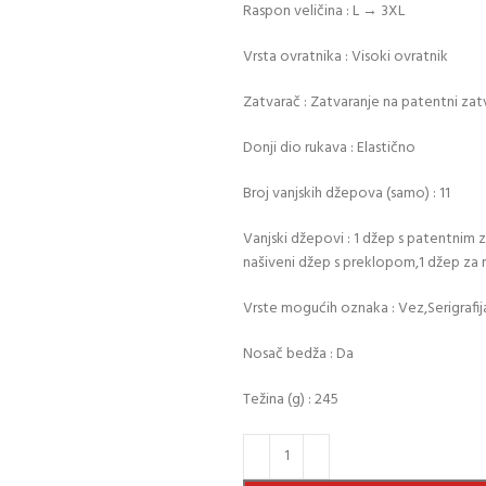
Raspon veličina : L → 3XL
Vrsta ovratnika : Visoki ovratnik
Zatvarač : Zatvaranje na patentni zat
Donji dio rukava : Elastično
Broj vanjskih džepova (samo) : 11
Vanjski džepovi : 1 džep s patentnim
našiveni džep s preklopom,1 džep za 
Vrste mogućih oznaka : Vez,Serigrafij
Nosač bedža : Da
Težina (g) : 245