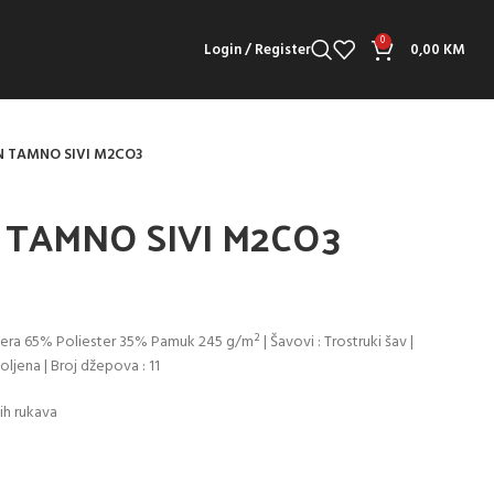
0
Login / Register
0,00
KM
 TAMNO SIVI M2CO3
TAMNO SIVI M2CO3
pera 65% Poliester 35% Pamuk 245 g/m² | Šavovi : Trostruki šav |
oljena | Broj džepova : 11
ih rukava