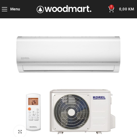
0
Menu
0,00
KM
Click to enlarge