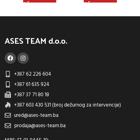
ASES TEAM d.o.o.
+387 62 226 604
+387 61 635 924
+387 37 71 80 18
+387 603 430 531 (broj dežurnog za intervencije)
ured@ases-team.ba
prodaja@ases-team.ba