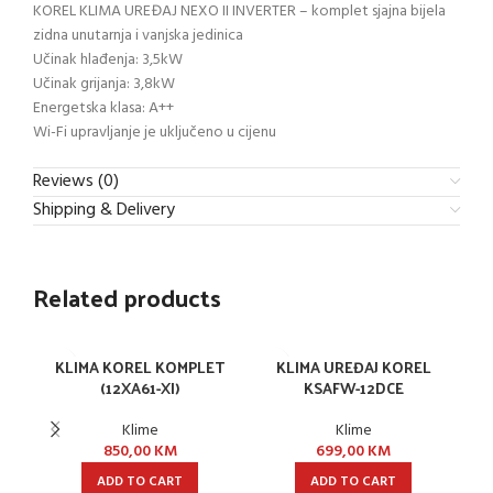
KOREL KLIMA UREĐAJ NEXO II INVERTER – komplet sjajna bijela
zidna unutarnja i vanjska jedinica
Učinak hlađenja: 3,5kW
Učinak grijanja: 3,8kW
Energetska klasa: A++
Wi-Fi upravljanje je uključeno u cijenu
Reviews (0)
Shipping & Delivery
Related products
KLIMA KOREL KOMPLET
KLIMA UREĐAJ KOREL
(12XA61-XI)
KSAFW-12DCE
KO
Klime
Klime
850,00
KM
699,00
KM
ADD TO CART
ADD TO CART