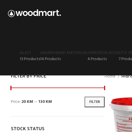
ALATI
GRAĐEVINSKI MATERIJAL
HIDROIZOLACIJE
HTZ O
13 Products
14 Products
4 Products
7 Produ
FILTER BY PRICE
Home
Hidro
Price:
20 KM
—
130 KM
FILTER
STOCK STATUS