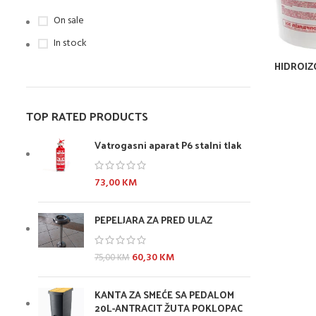
On sale
In stock
HIDROIZ
TOP RATED PRODUCTS
Vatrogasni aparat P6 stalni tlak
73,00
KM
PEPELJARA ZA PRED ULAZ
60,30
KM
75,00
KM
KANTA ZA SMEĆE SA PEDALOM
20L-ANTRACIT ŽUTA POKLOPAC