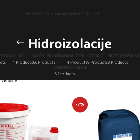
SVI PROIZVODI
O NAMA
KONTAKT
USLUGE
Hidroizolacije
PREMA
KLIME
KUĆNI PROGRAM
MALČERI
OSTALO
PROTUPOŽARNI 
cts
4 Products
66 Products
4 Products
8 Products
8 Products
VODOMATERIJAL
15 Products
izolacije
-7%