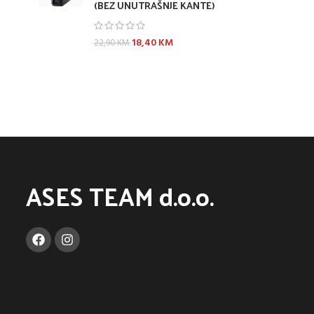
(BEZ UNUTRAŠNJE KANTE)
18,40
KM
22,90
KM
ASES TEAM d.o.o.