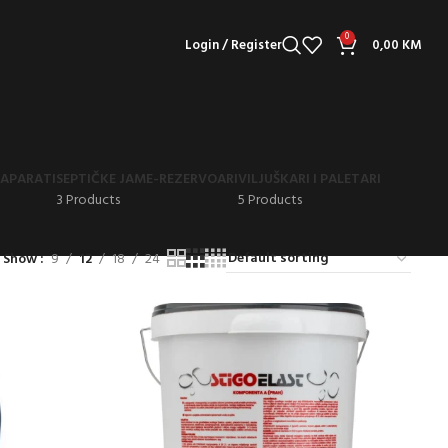
0
Login / Register
0,00
KM
APARATI
SEPTIČKE JAME-REZERVOARI
VILJUŠKARI I PALETARI
3 Products
5 Products
Show
9
12
18
24