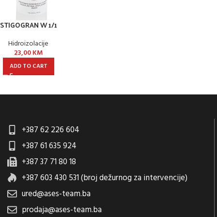
STIGOGRAN W 1/1
Hidroizolacije
23,00
KM
ADD TO CART
+387 62 226 604
+387 61 635 924
+387 37 71 80 18
+387 603 430 531 (broj dežurnog za intervencije)
ured@ases-team.ba
prodaja@ases-team.ba